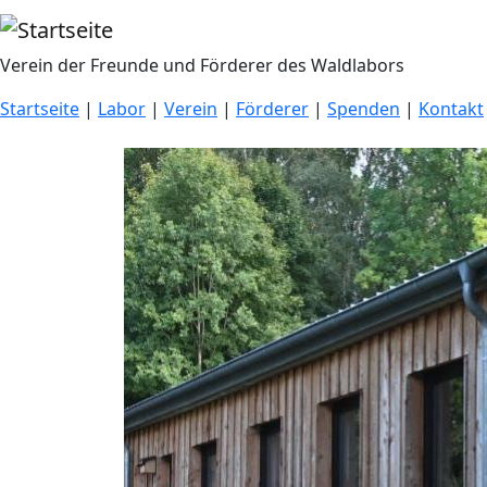
Direkt zum Inhalt
Verein der Freunde und Förderer des Waldlabors
Startseite
|
Labor
|
Verein
|
Förderer
|
Spenden
|
Kontakt