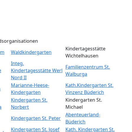
dsorganisationen
Kindertagesstätte
um
Waldkindergarten
Wichtelhausen
Integ.
Familienzentrum St.
e
Kindertagesstätte Werl
Walburga
Nord II
Marianne-Heese-
Kath.Kindergarten St.
m
Kindergarten
Vinzenz Büderich
Kindergarten St.
Kindergarten St.
a
Norbert
Michael
Abenteuerland-
Kindergarten St. Peter
Büderich
Kindergarten St. Josef
Kath. Kindergarten St.