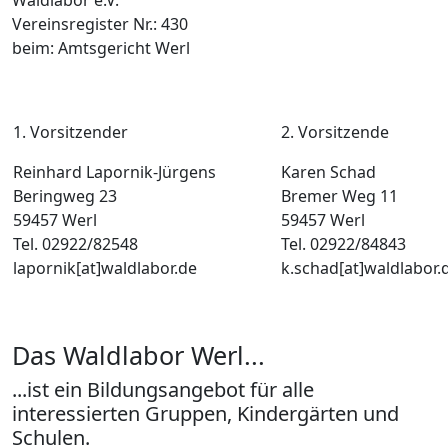
Waldlabor e.V.
Vereinsregister Nr.: 430
beim: Amtsgericht Werl
1. Vorsitzender
2. Vorsitzende
Reinhard Lapornik-Jürgens
Karen Schad
Beringweg 23
Bremer Weg 11
59457 Werl
59457 Werl
Tel. 02922/82548
Tel. 02922/84843
lapornik[at]waldlabor.de
k.schad[at]waldlabor.
Das Waldlabor Werl...
...ist ein Bildungsangebot für alle
interessierten Gruppen, Kindergärten und
Schulen.