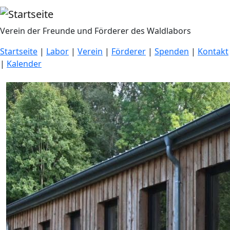
Direkt zum Inhalt
Verein der Freunde und Förderer des Waldlabors
Startseite
|
Labor
|
Verein
|
Förderer
|
Spenden
|
Kontakt
|
Kalender