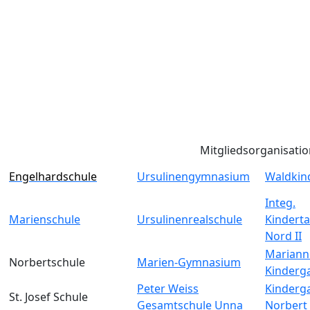
Mitgliedsorganisati
Engelhardschule
Ursulinengymnasium
Waldkin
Integ.
Marienschule
Ursulinenrealschule
Kinderta
Nord II
Mariann
Norbertschule
Marien-Gymnasium
Kinderg
Peter Weiss
Kinderga
St. Josef Schule
Gesamtschule Unna
Norbert