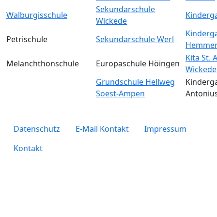
Sekundarschule
Walburgisschule
Kinderga
Wickede
Kinderga
Petrischule
Sekundarschule Werl
Hemmer
Kita St.
Melanchthonschule
Europaschule Höingen
Wickede
Grundschule Hellweg
Kinderga
Soest-Ampen
Antoniu
legals
Datenschutz
E-Mail Kontakt
Impressum
Kontakt