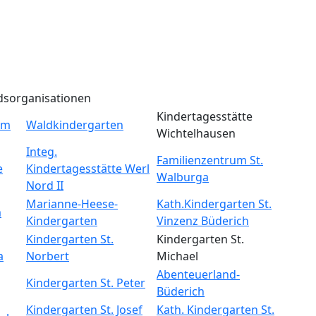
dsorganisationen
Kindertagesstätte
um
Waldkindergarten
Wichtelhausen
Integ.
Familienzentrum St.
e
Kindertagesstätte Werl
Walburga
Nord II
Marianne-Heese-
Kath.Kindergarten St.
m
Kindergarten
Vinzenz Büderich
Kindergarten St.
Kindergarten St.
a
Norbert
Michael
Abenteuerland-
Kindergarten St. Peter
Büderich
Kindergarten St. Josef
Kath. Kindergarten St.