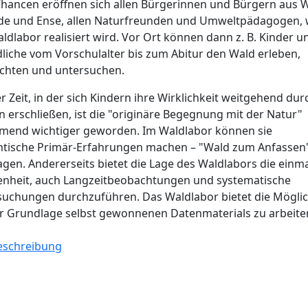
Chancen eröffnen sich allen Bürgerinnen und Bürgern aus W
de und Ense, allen Naturfreunden und Umweltpädagogen,
ldlabor realisiert wird. Vor Ort können dann z. B. Kinder u
liche vom Vorschulalter bis zum Abitur den Wald erleben,
chten und untersuchen.
er Zeit, in der sich Kindern ihre Wirklichkeit weitgehend dur
 erschließen, ist die "originäre Begegnung mit der Natur"
mend wichtiger geworden. Im Waldlabor können sie
ntische Primär-Erfahrungen machen – "Wald zum Anfassen
gen. Andererseits bietet die Lage des Waldlabors die einma
enheit, auch Langzeitbeobachtungen und systematische
uchungen durchzuführen. Das Waldlabor bietet die Möglic
r Grundlage selbst gewonnenen Datenmaterials zu arbeite
schreibung