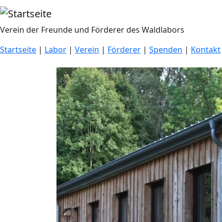
Direkt zum Inhalt
Verein der Freunde und Förderer des Waldlabors
Startseite
|
Labor
|
Verein
|
Förderer
|
Spenden
|
Kontakt