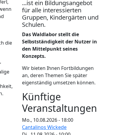
erl,
...ist ein Bildungsangebot
 wenn
für alle interessierten
nd
Gruppen, Kindergärten und
Schulen.
Das Waldlabor stellt die
Selbstständigkeit der Nutzer in
ch die
den Mittelpunkt seines
Konzepts.
"
Wir bieten Ihnen Fortbildungen
lige
an, deren Themen Sie später
eigenständig umsetzen können.
hkeit,
n.
Künftige
Veranstaltungen
Mo., 10.08.2026 - 18:00
Cantalinos Wickede
Di., 11.08.2026 - 10:00