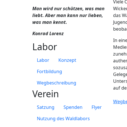
Viele 
Man wird nur schützen, was man
Wicke
liebt. Aber man kann nur lieben,
das Wa
was man kennt.
Jugend
beoba
Konrad Lorenz
In ein
Labor
Medien
zuneh
Labor
Konzept
authe
sozusa
Fortbildung
Geleg
Unters
Wegbeschreibung
auf de
Verein
Wegbe
Satzung
Spenden
Flyer
Nutzung des Waldlabors