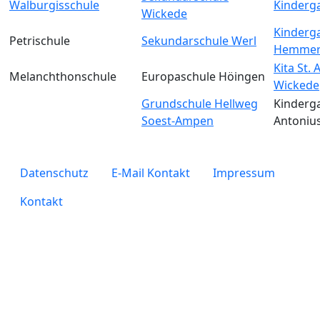
Walburgisschule
Kinderga
Wickede
Kinderga
Petrischule
Sekundarschule Werl
Hemmer
Kita St.
Melanchthonschule
Europaschule Höingen
Wickede
Grundschule Hellweg
Kinderga
Soest-Ampen
Antoniu
legals
Datenschutz
E-Mail Kontakt
Impressum
Kontakt