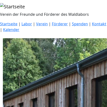
Direkt zum Inhalt
Verein der Freunde und Förderer des Waldlabors
Startseite
|
Labor
|
Verein
|
Förderer
|
Spenden
|
Kontakt
|
Kalender