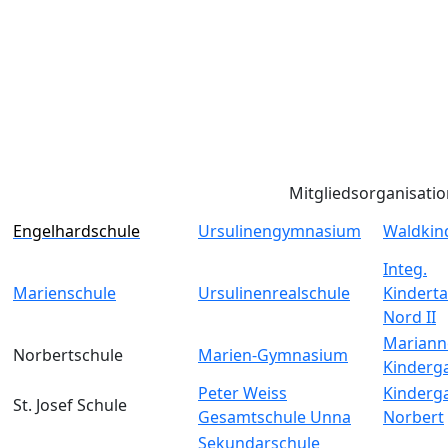
Mitgliedsorganisati
Engelhardschule
Ursulinengymnasium
Waldkin
Integ.
Marienschule
Ursulinenrealschule
Kinderta
Nord II
Mariann
Norbertschule
Marien-Gymnasium
Kinderg
Peter Weiss
Kinderga
St. Josef Schule
Gesamtschule Unna
Norbert
Sekundarschule