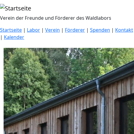
Direkt zum Inhalt
Verein der Freunde und Förderer des Waldlabors
Startseite
|
Labor
|
Verein
|
Förderer
|
Spenden
|
Kontakt
|
Kalender