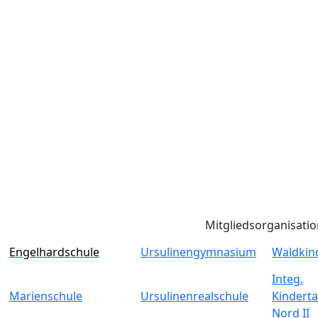
Mitgliedsorganisati
Engelhardschule
Ursulinengymnasium
Waldkin
Integ.
Marienschule
Ursulinenrealschule
Kinderta
Nord II