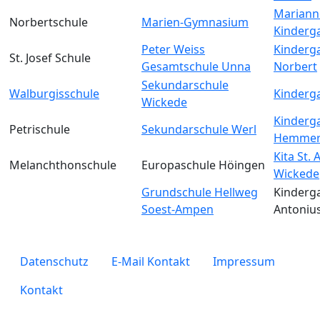
Mariann
Norbertschule
Marien-Gymnasium
Kinderg
Peter Weiss
Kinderga
St. Josef Schule
Gesamtschule Unna
Norbert
Sekundarschule
Walburgisschule
Kinderga
Wickede
Kinderga
Petrischule
Sekundarschule Werl
Hemmer
Kita St.
Melanchthonschule
Europaschule Höingen
Wickede
Grundschule Hellweg
Kinderga
Soest-Ampen
Antoniu
legals
Datenschutz
E-Mail Kontakt
Impressum
Kontakt