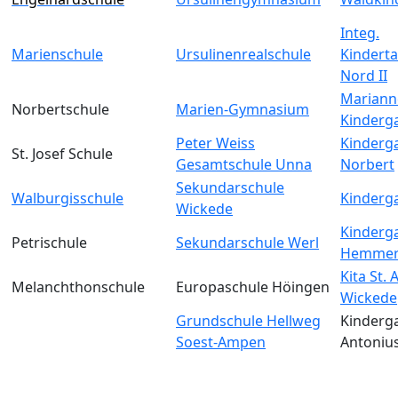
Integ.
Marienschule
Ursulinenrealschule
Kinderta
Nord II
Mariann
Norbertschule
Marien-Gymnasium
Kinderg
Peter Weiss
Kinderga
St. Josef Schule
Gesamtschule Unna
Norbert
Sekundarschule
Walburgisschule
Kinderga
Wickede
Kinderga
Petrischule
Sekundarschule Werl
Hemmer
Kita St.
Melanchthonschule
Europaschule Höingen
Wickede
Grundschule Hellweg
Kinderga
Soest-Ampen
Antoniu