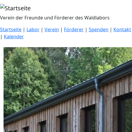
Direkt zum Inhalt
Verein der Freunde und Förderer des Waldlabors
Startseite
|
Labor
|
Verein
|
Förderer
|
Spenden
|
Kontakt
|
Kalender