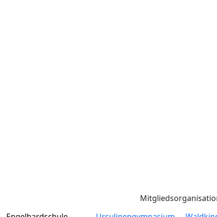
Mitgliedsorganisati
Engelhardschule
Ursulinengymnasium
Waldkin