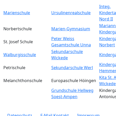
Integ.
Marienschule
Ursulinenrealschule
Kinderta
Nord II
Mariann
Norbertschule
Marien-Gymnasium
Kinderg
Peter Weiss
Kinderga
St. Josef Schule
Gesamtschule Unna
Norbert
Sekundarschule
Walburgisschule
Kinderga
Wickede
Kinderga
Petrischule
Sekundarschule Werl
Hemmer
Kita St.
Melanchthonschule
Europaschule Höingen
Wickede
Grundschule Hellweg
Kinderga
Soest-Ampen
Antoniu
legals
Datenschutz
E-Mail Kontakt
Impressum