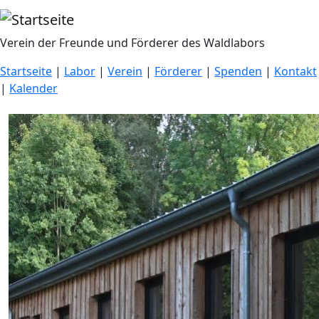
Direkt zum Inhalt
Verein der Freunde und Förderer des Waldlabors
Startseite
|
Labor
|
Verein
|
Förderer
|
Spenden
|
Kontakt
|
Kalender