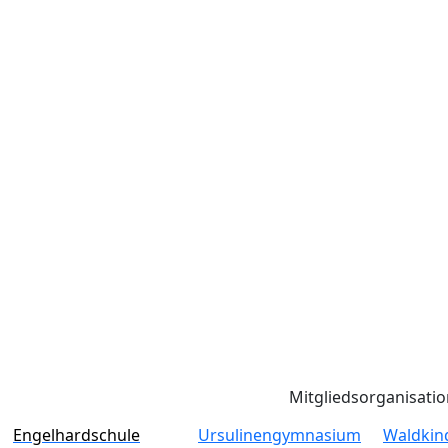
Mitgliedsorganisati
Engelhardschule
Ursulinengymnasium
Waldkin