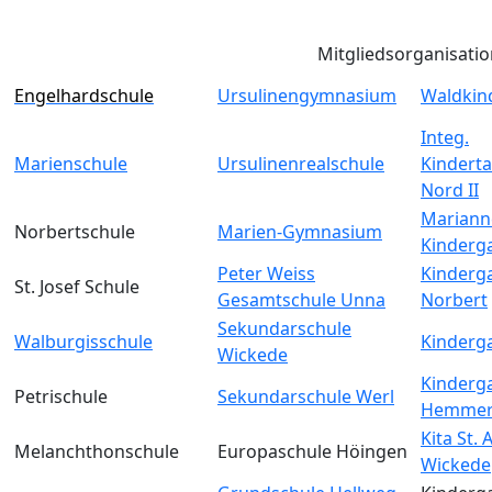
Mitgliedsorganisati
Engelhardschule
Ursulinengymnasium
Waldkin
Integ.
Marienschule
Ursulinenrealschule
Kinderta
Nord II
Mariann
Norbertschule
Marien-Gymnasium
Kinderg
Peter Weiss
Kinderga
St. Josef Schule
Gesamtschule Unna
Norbert
Sekundarschule
Walburgisschule
Kinderga
Wickede
Kinderga
Petrischule
Sekundarschule Werl
Hemmer
Kita St.
Melanchthonschule
Europaschule Höingen
Wickede