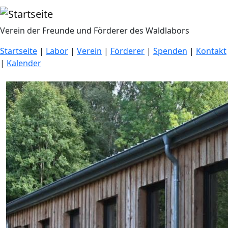
Direkt zum Inhalt
Verein der Freunde und Förderer des Waldlabors
Startseite
|
Labor
|
Verein
|
Förderer
|
Spenden
|
Kontakt
|
Kalender