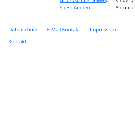
Grundschule Hellweg
Kinderga
Soest-Ampen
Antoniu
legals
Datenschutz
E-Mail Kontakt
Impressum
Kontakt