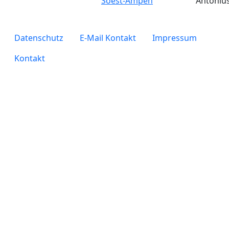
Soest-Ampen
Antoniu
legals
Datenschutz
E-Mail Kontakt
Impressum
Kontakt