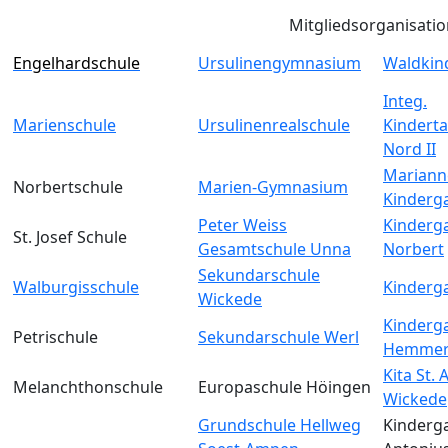
Mitgliedsorganisati
Engelhardschule
Ursulinengymnasium
Waldkin
Integ.
Marienschule
Ursulinenrealschule
Kinderta
Nord II
Mariann
Norbertschule
Marien-Gymnasium
Kinderg
Peter Weiss
Kinderga
St. Josef Schule
Gesamtschule Unna
Norbert
Sekundarschule
Walburgisschule
Kinderga
Wickede
Kinderga
Petrischule
Sekundarschule Werl
Hemmer
Kita St.
Melanchthonschule
Europaschule Höingen
Wickede
Grundschule Hellweg
Kinderga