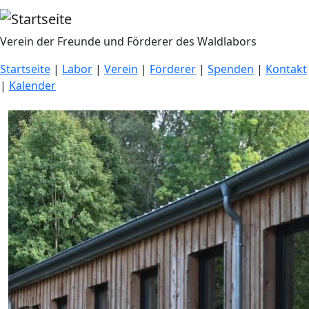
Direkt zum Inhalt
Verein der Freunde und Förderer des Waldlabors
Startseite
|
Labor
|
Verein
|
Förderer
|
Spenden
|
Kontakt
|
Kalender