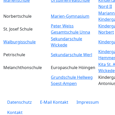
Marienschule
Ursulinenrealschule
Kinderta
Nord II
Mariann
Norbertschule
Marien-Gymnasium
Kinderg
Peter Weiss
Kinderga
St. Josef Schule
Gesamtschule Unna
Norbert
Sekundarschule
Walburgisschule
Kinderga
Wickede
Kinderga
Petrischule
Sekundarschule Werl
Hemmer
Kita St.
Melanchthonschule
Europaschule Höingen
Wickede
Grundschule Hellweg
Kinderga
Soest-Ampen
Antoniu
legals
Datenschutz
E-Mail Kontakt
Impressum
Kontakt