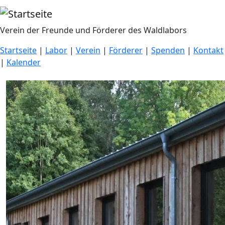
Direkt zum Inhalt
Verein der Freunde und Förderer des Waldlabors
Startseite
|
Labor
|
Verein
|
Förderer
|
Spenden
|
Kontakt
|
Kalender