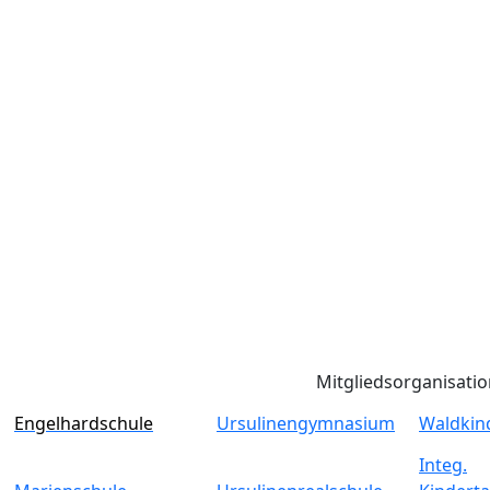
Mitgliedsorganisati
Engelhardschule
Ursulinengymnasium
Waldkin
Integ.