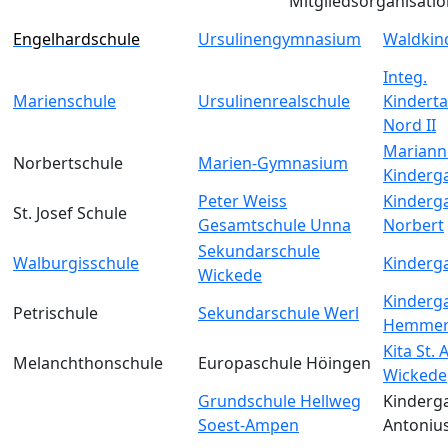
Mitgliedsorganisati
Engelhardschule
Ursulinengymnasium
Waldkin
Integ.
Marienschule
Ursulinenrealschule
Kinderta
Nord II
Mariann
Norbertschule
Marien-Gymnasium
Kinderg
Peter Weiss
Kinderga
St. Josef Schule
Gesamtschule Unna
Norbert
Sekundarschule
Walburgisschule
Kinderga
Wickede
Kinderga
Petrischule
Sekundarschule Werl
Hemmer
Kita St.
Melanchthonschule
Europaschule Höingen
Wickede
Grundschule Hellweg
Kinderga
Soest-Ampen
Antoniu