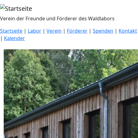
Direkt zum Inhalt
Verein der Freunde und Förderer des Waldlabors
Startseite
|
Labor
|
Verein
|
Förderer
|
Spenden
|
Kontakt
|
Kalender