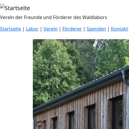
Direkt zum Inhalt
Verein der Freunde und Förderer des Waldlabors
Startseite
|
Labor
|
Verein
|
Förderer
|
Spenden
|
Kontakt