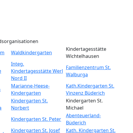
dsorganisationen
Kindertagesstätte
um
Waldkindergarten
Wichtelhausen
Integ.
Familienzentrum St.
e
Kindertagesstätte Werl
Walburga
Nord II
Marianne-Heese-
Kath.Kindergarten St.
m
Kindergarten
Vinzenz Büderich
Kindergarten St.
Kindergarten St.
a
Norbert
Michael
Abenteuerland-
Kindergarten St. Peter
Büderich
Kindergarten St. Josef
Kath. Kindergarten St.