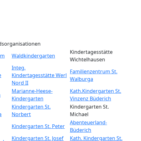
dsorganisationen
Kindertagesstätte
um
Waldkindergarten
Wichtelhausen
Integ.
Familienzentrum St.
e
Kindertagesstätte Werl
Walburga
Nord II
Marianne-Heese-
Kath.Kindergarten St.
m
Kindergarten
Vinzenz Büderich
Kindergarten St.
Kindergarten St.
a
Norbert
Michael
Abenteuerland-
Kindergarten St. Peter
Büderich
Kindergarten St. Josef
Kath. Kindergarten St.