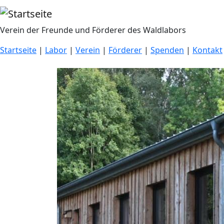
Direkt zum Inhalt
Verein der Freunde und Förderer des Waldlabors
Startseite
|
Labor
|
Verein
|
Förderer
|
Spenden
|
Kontakt