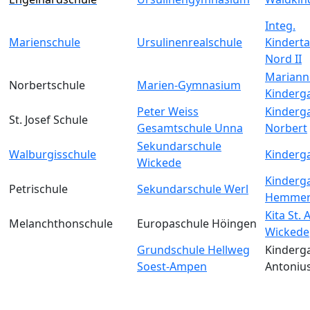
Integ.
Marienschule
Ursulinenrealschule
Kinderta
Nord II
Mariann
Norbertschule
Marien-Gymnasium
Kinderg
Peter Weiss
Kinderga
St. Josef Schule
Gesamtschule Unna
Norbert
Sekundarschule
Walburgisschule
Kinderga
Wickede
Kinderga
Petrischule
Sekundarschule Werl
Hemmer
Kita St.
Melanchthonschule
Europaschule Höingen
Wickede
Grundschule Hellweg
Kinderga
Soest-Ampen
Antoniu