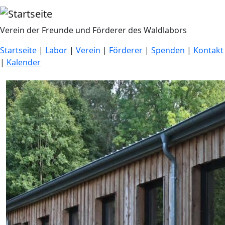
Direkt zum Inhalt
Verein der Freunde und Förderer des Waldlabors
Startseite
|
Labor
|
Verein
|
Förderer
|
Spenden
|
Kontakt
|
Kalender