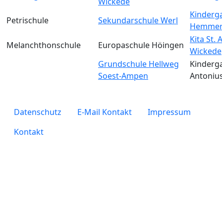
Wickede
Kinderga
Petrischule
Sekundarschule Werl
Hemmer
Kita St.
Melanchthonschule
Europaschule Höingen
Wickede
Grundschule Hellweg
Kinderga
Soest-Ampen
Antoniu
legals
Datenschutz
E-Mail Kontakt
Impressum
Kontakt