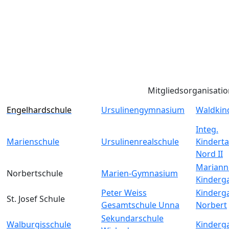
Mitgliedsorganisati
Engelhardschule
Ursulinengymnasium
Waldkin
Integ.
Marienschule
Ursulinenrealschule
Kinderta
Nord II
Mariann
Norbertschule
Marien-Gymnasium
Kinderg
Peter Weiss
Kinderga
St. Josef Schule
Gesamtschule Unna
Norbert
Sekundarschule
Walburgisschule
Kinderga