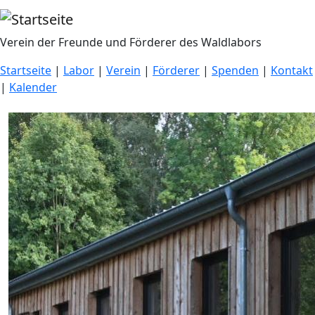
Direkt zum Inhalt
Verein der Freunde und Förderer des Waldlabors
Startseite
|
Labor
|
Verein
|
Förderer
|
Spenden
|
Kontakt
|
Kalender