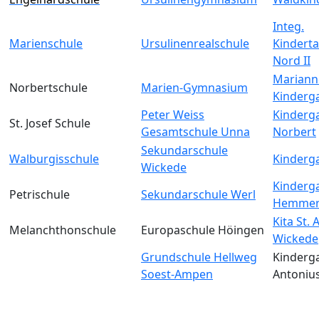
Integ.
Marienschule
Ursulinenrealschule
Kinderta
Nord II
Mariann
Norbertschule
Marien-Gymnasium
Kinderg
Peter Weiss
Kinderga
St. Josef Schule
Gesamtschule Unna
Norbert
Sekundarschule
Walburgisschule
Kinderga
Wickede
Kinderga
Petrischule
Sekundarschule Werl
Hemmer
Kita St.
Melanchthonschule
Europaschule Höingen
Wickede
Grundschule Hellweg
Kinderga
Soest-Ampen
Antoniu