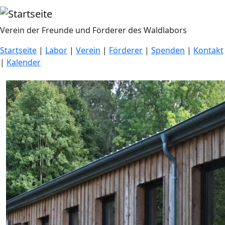
Direkt zum Inhalt
Verein der Freunde und Förderer des Waldlabors
Startseite
|
Labor
|
Verein
|
Förderer
|
Spenden
|
Kontakt
|
Kalender