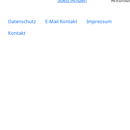
Soest-Ampen
Antoniu
legals
Datenschutz
E-Mail Kontakt
Impressum
Kontakt