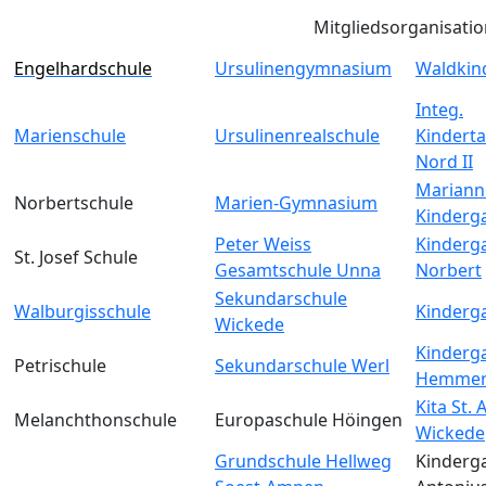
Mitgliedsorganisati
Engelhardschule
Ursulinengymnasium
Waldkin
Integ.
Marienschule
Ursulinenrealschule
Kinderta
Nord II
Mariann
Norbertschule
Marien-Gymnasium
Kinderg
Peter Weiss
Kinderga
St. Josef Schule
Gesamtschule Unna
Norbert
Sekundarschule
Walburgisschule
Kinderga
Wickede
Kinderga
Petrischule
Sekundarschule Werl
Hemmer
Kita St.
Melanchthonschule
Europaschule Höingen
Wickede
Grundschule Hellweg
Kinderga