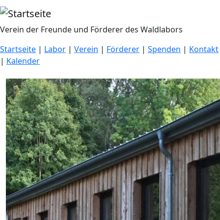
Direkt zum Inhalt
Verein der Freunde und Förderer des Waldlabors
Startseite
|
Labor
|
Verein
|
Förderer
|
Spenden
|
Kontakt
|
Kalender