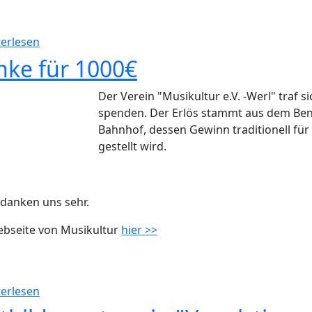
über Erste Hilfe Koffer
erlesen
nke für 1000€
Der Verein "Musikultur e.V. -Werl" traf
spenden. Der Erlös stammt aus dem Ben
Bahnhof, dessen Gewinn traditionell fü
gestellt wird.
danken uns sehr.
ebseite von Musikultur
hier >>
über Danke für 1000€
erlesen