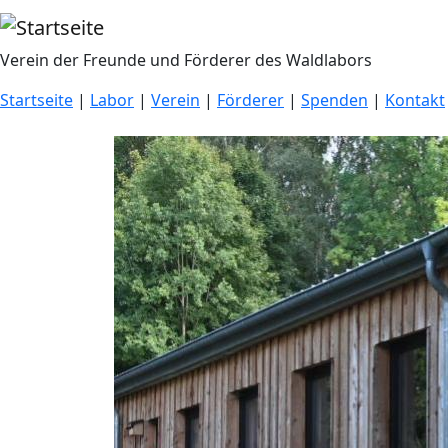
Direkt zum Inhalt
Verein der Freunde und Förderer des Waldlabors
Startseite
|
Labor
|
Verein
|
Förderer
|
Spenden
|
Kontakt