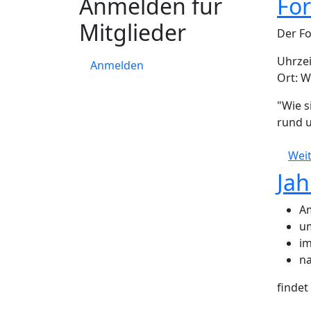
Anmelden für
Fo
Mitglieder
Der Fo
Uhrzei
Anmelden
Ort: W
"Wie s
rund 
Weit
Ja
Am
um
im
na
findet