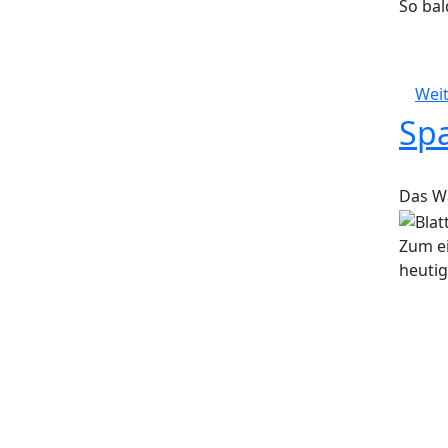
So bal
Weit
Sp
Das Wa
Zum ei
heuti