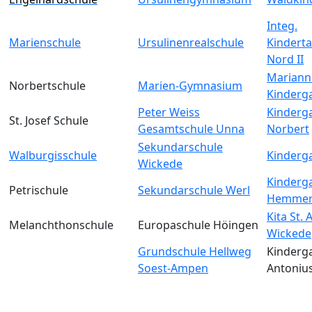
Integ.
Marienschule
Ursulinenrealschule
Kinderta
Nord II
Mariann
Norbertschule
Marien-Gymnasium
Kinderg
Peter Weiss
Kinderga
St. Josef Schule
Gesamtschule Unna
Norbert
Sekundarschule
Walburgisschule
Kinderga
Wickede
Kinderga
Petrischule
Sekundarschule Werl
Hemmer
Kita St.
Melanchthonschule
Europaschule Höingen
Wickede
Grundschule Hellweg
Kinderga
Soest-Ampen
Antoniu