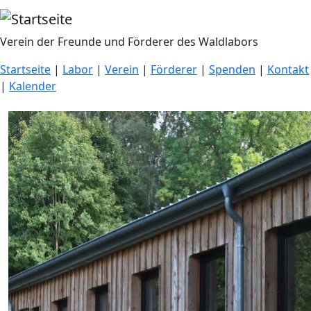
Direkt zum Inhalt
Verein der Freunde und Förderer des Waldlabors
Startseite
|
Labor
|
Verein
|
Förderer
|
Spenden
|
Kontakt
|
Kalender