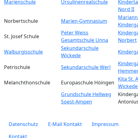
Marienschule
Ursulinenrealschule
Kinderta
Nord II
Mariann
Norbertschule
Marien-Gymnasium
Kinderg
Peter Weiss
Kinderga
St. Josef Schule
Gesamtschule Unna
Norbert
Sekundarschule
Walburgisschule
Kinderga
Wickede
Kinderga
Petrischule
Sekundarschule Werl
Hemmer
Kita St.
Melanchthonschule
Europaschule Höingen
Wickede
Grundschule Hellweg
Kinderga
Soest-Ampen
Antoniu
legals
Datenschutz
E-Mail Kontakt
Impressum
Kontakt