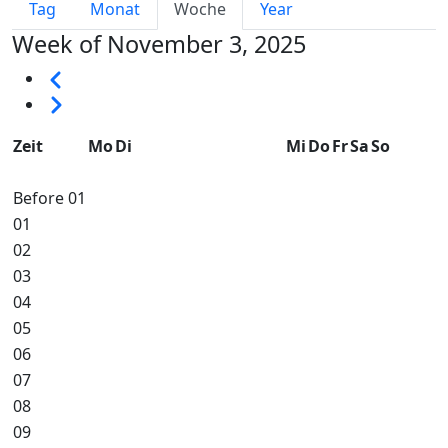
Primary tabs
Tag
Monat
Woche
Year
Week of November 3, 2025
Seitennummerierung
Vorherige
Weiter
Zeit
Mo
Di
Mi
Do
Fr
Sa
So
Before 01
01
02
03
04
05
06
07
08
09