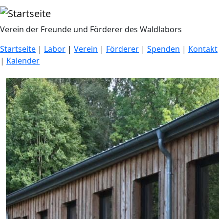
Direkt zum Inhalt
Verein der Freunde und Förderer des Waldlabors
Startseite
|
Labor
|
Verein
|
Förderer
|
Spenden
|
Kontakt
|
Kalender