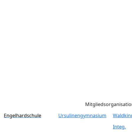
Mitgliedsorganisati
Engelhardschule
Ursulinengymnasium
Waldkin
Integ.