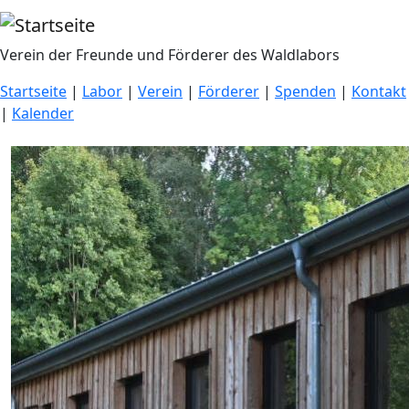
Direkt zum Inhalt
Verein der Freunde und Förderer des Waldlabors
Startseite
|
Labor
|
Verein
|
Förderer
|
Spenden
|
Kontakt
|
Kalender