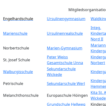
Mitgliedsorganisati
Engelhardschule
Ursulinengymnasium
Waldkin
Integ.
Marienschule
Ursulinenrealschule
Kinderta
Nord II
Mariann
Norbertschule
Marien-Gymnasium
Kinderg
Peter Weiss
Kinderga
St. Josef Schule
Gesamtschule Unna
Norbert
Sekundarschule
Walburgisschule
Kinderga
Wickede
Kinderga
Petrischule
Sekundarschule Werl
Hemmer
Kita St.
Melanchthonschule
Europaschule Höingen
Wickede
Grundschule Hellweg
Kinderga