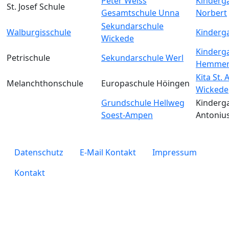
Peter Weiss
Kinderga
St. Josef Schule
Gesamtschule Unna
Norbert
Sekundarschule
Walburgisschule
Kinderga
Wickede
Kinderga
Petrischule
Sekundarschule Werl
Hemmer
Kita St.
Melanchthonschule
Europaschule Höingen
Wickede
Grundschule Hellweg
Kinderga
Soest-Ampen
Antoniu
legals
Datenschutz
E-Mail Kontakt
Impressum
Kontakt