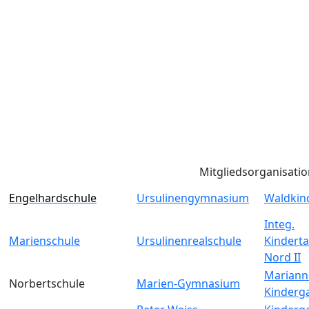
Mitgliedsorganisati
Engelhardschule
Ursulinengymnasium
Waldkin
Integ.
Marienschule
Ursulinenrealschule
Kinderta
Nord II
Mariann
Norbertschule
Marien-Gymnasium
Kinderg