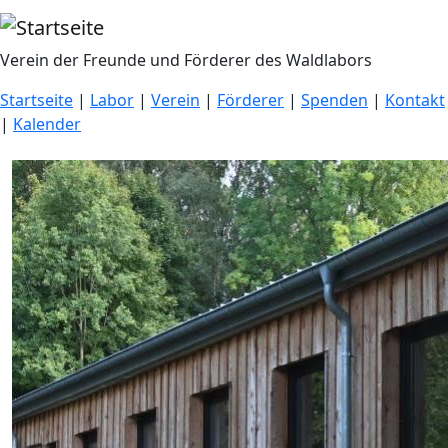
Direkt zum Inhalt
Verein der Freunde und Förderer des Waldlabors
Startseite
|
Labor
|
Verein
|
Förderer
|
Spenden
|
Kontakt
|
Kalender