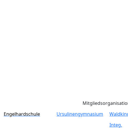
Mitgliedsorganisati
Engelhardschule
Ursulinengymnasium
Waldkin
Integ.