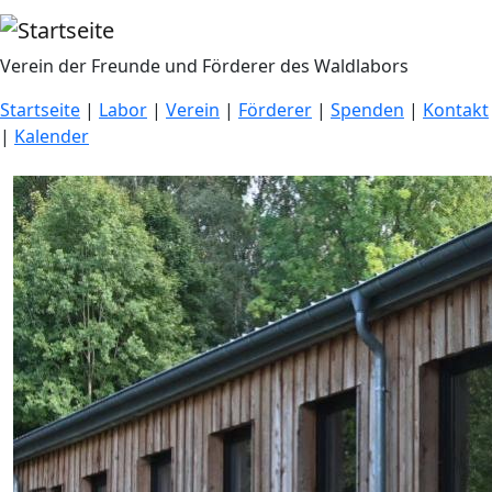
Direkt zum Inhalt
Verein der Freunde und Förderer des Waldlabors
Startseite
|
Labor
|
Verein
|
Förderer
|
Spenden
|
Kontakt
|
Kalender