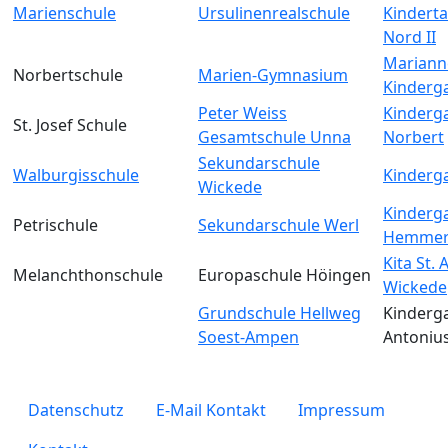
Marienschule
Ursulinenrealschule
Kinderta
Nord II
Mariann
Norbertschule
Marien-Gymnasium
Kinderg
Peter Weiss
Kinderga
St. Josef Schule
Gesamtschule Unna
Norbert
Sekundarschule
Walburgisschule
Kinderga
Wickede
Kinderga
Petrischule
Sekundarschule Werl
Hemmer
Kita St.
Melanchthonschule
Europaschule Höingen
Wickede
Grundschule Hellweg
Kinderga
Soest-Ampen
Antoniu
legals
Datenschutz
E-Mail Kontakt
Impressum