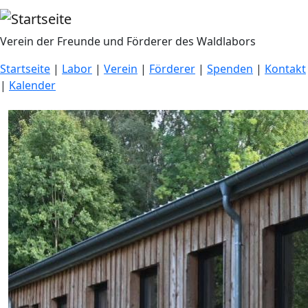
Direkt zum Inhalt
Verein der Freunde und Förderer des Waldlabors
Startseite
|
Labor
|
Verein
|
Förderer
|
Spenden
|
Kontakt
|
Kalender