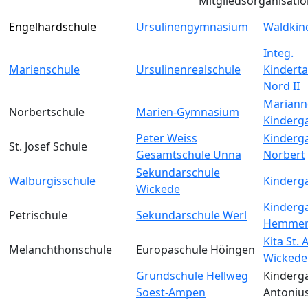
Mitgliedsorganisati
Engelhardschule
Ursulinengymnasium
Waldkin
Integ.
Marienschule
Ursulinenrealschule
Kinderta
Nord II
Mariann
Norbertschule
Marien-Gymnasium
Kinderg
Peter Weiss
Kinderga
St. Josef Schule
Gesamtschule Unna
Norbert
Sekundarschule
Walburgisschule
Kinderga
Wickede
Kinderga
Petrischule
Sekundarschule Werl
Hemmer
Kita St.
Melanchthonschule
Europaschule Höingen
Wickede
Grundschule Hellweg
Kinderga
Soest-Ampen
Antoniu