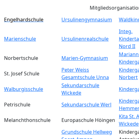
Mitgliedsorganisati
Engelhardschule
Ursulinengymnasium
Waldkin
Integ.
Marienschule
Ursulinenrealschule
Kinderta
Nord II
Mariann
Norbertschule
Marien-Gymnasium
Kinderg
Peter Weiss
Kinderga
St. Josef Schule
Gesamtschule Unna
Norbert
Sekundarschule
Walburgisschule
Kinderga
Wickede
Kinderga
Petrischule
Sekundarschule Werl
Hemmer
Kita St.
Melanchthonschule
Europaschule Höingen
Wickede
Grundschule Hellweg
Kinderga