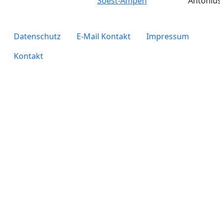
Soest-Ampen
Antoniu
legals
Datenschutz
E-Mail Kontakt
Impressum
Kontakt