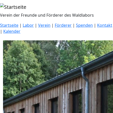
Direkt zum Inhalt
Verein der Freunde und Förderer des Waldlabors
Startseite
|
Labor
|
Verein
|
Förderer
|
Spenden
|
Kontakt
|
Kalender