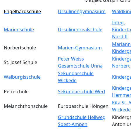
Mitgliedsorganisati
Engelhardschule
Ursulinengymnasium
Waldkin
Integ.
Marienschule
Ursulinenrealschule
Kinderta
Nord II
Mariann
Norbertschule
Marien-Gymnasium
Kinderg
Peter Weiss
Kinderga
St. Josef Schule
Gesamtschule Unna
Norbert
Sekundarschule
Walburgisschule
Kinderga
Wickede
Kinderga
Petrischule
Sekundarschule Werl
Hemmer
Kita St.
Melanchthonschule
Europaschule Höingen
Wickede
Grundschule Hellweg
Kinderga
Soest-Ampen
Antoniu