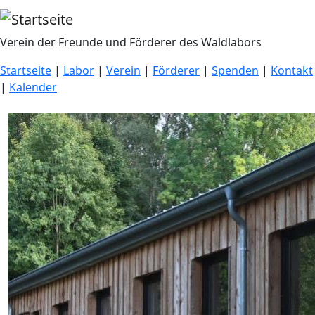
Direkt zum Inhalt
Verein der Freunde und Förderer des Waldlabors
Startseite
|
Labor
|
Verein
|
Förderer
|
Spenden
|
Kontakt
|
Kalender