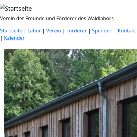
Direkt zum Inhalt
Verein der Freunde und Förderer des Waldlabors
Startseite
|
Labor
|
Verein
|
Förderer
|
Spenden
|
Kontakt
|
Kalender