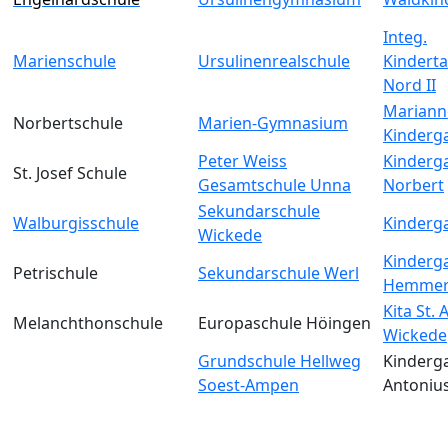
Integ.
Marienschule
Ursulinenrealschule
Kinderta
Nord II
Mariann
Norbertschule
Marien-Gymnasium
Kinderg
Peter Weiss
Kinderga
St. Josef Schule
Gesamtschule Unna
Norbert
Sekundarschule
Walburgisschule
Kinderga
Wickede
Kinderga
Petrischule
Sekundarschule Werl
Hemmer
Kita St.
Melanchthonschule
Europaschule Höingen
Wickede
Grundschule Hellweg
Kinderga
Soest-Ampen
Antoniu