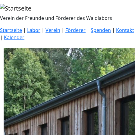
Direkt zum Inhalt
Verein der Freunde und Förderer des Waldlabors
Startseite
|
Labor
|
Verein
|
Förderer
|
Spenden
|
Kontakt
|
Kalender