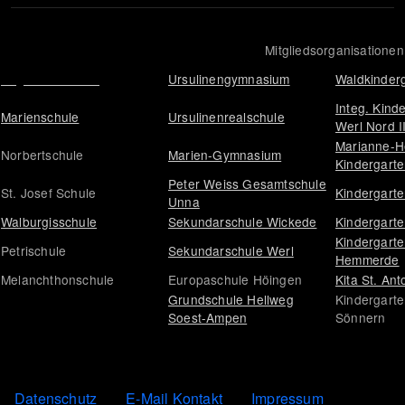
Mitgliedsorganisationen
Engelhardschule
Ursulinengymnasium
Waldkinder
Integ. Kind
Marienschule
Ursulinenrealschule
Werl Nord I
Marianne-H
Norbertschule
Marien-Gymnasium
Kindergart
Peter Weiss Gesamtschule
St. Josef Schule
Kindergarte
Unna
Walburgisschule
Sekundarschule Wickede
Kindergarte
Kindergarte
Petrischule
Sekundarschule Werl
Hemmerde
Melanchthonschule
Europaschule Höingen
Kita St. An
Grundschule Hellweg
Kindergarte
Soest-Ampen
Sönnern
legals
Datenschutz
E-Mail Kontakt
Impressum