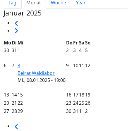
Primary tabs
Tag
Monat
Woche
Year
Januar 2025
Seitennummerierung
Vorherige
Weiter
Mo
Di
Mi
Do
Fr
Sa
So
30
31
1
2
3
4
5
6
7
8
9
10
11
12
Beirat Waldlabor
Mi., 08.01.2025 - 19:00
13
14
15
16
17
18
19
20
21
22
23
24
25
26
27
28
29
30
31
1
2
Seitennummerierung
Vorherige