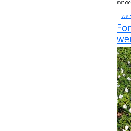
mit de
Weit
For
we