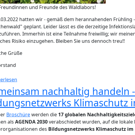
Freundinnen und Freunde des Waldlabors!
03.2022 hatten wir - gemäß dem herannahenden Frühling -
henwald" geplant. Leider lässt es die derzeitige Infektionsl
uführen. Immerhin ist eine Teilnahme freiwillig; wir meine
lches Risiko einzugehen. Bleiben Sie uns dennoch treu!!
iche Grüße
orstand
über Fortbildung am 31.03. muss leider wieder ab
erlesen
einsam nachhaltig handeln -
dungsnetzwerks Klimaschutz i
ser
Broschüre
werden die
17 globalen Nachhaltigkeitsziel
nen als
AGENDA 2030
verabschiedet wurden, auf die lokal
erorganisationen des
Bildungsnetzwerks Klimaschutz im 