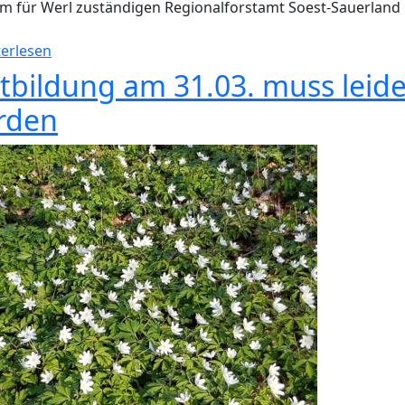
m für Werl zuständigen Regionalforstamt Soest-Sauerland
über Im Rahmen von BNE: Waldlabor kooperiert mi
erlesen
tbildung am 31.03. muss leid
rden