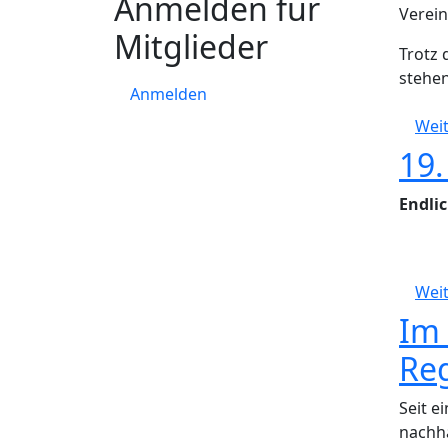
Anmelden für
Verein
Mitglieder
Trotz 
stehen
Anmelden
Weit
19.
Endli
Weit
Im
Re
Seit e
nachha