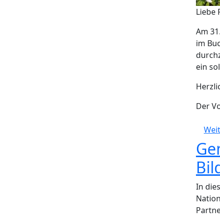
Liebe 
Am 31.
im Buc
durchz
ein so
Herzl
Der V
Weit
Gem
Bil
In die
Natio
Partn