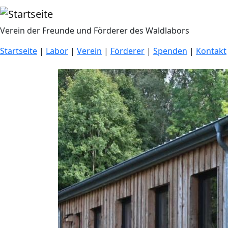
Direkt zum Inhalt
Verein der Freunde und Förderer des Waldlabors
Startseite
|
Labor
|
Verein
|
Förderer
|
Spenden
|
Kontakt