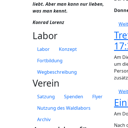
liebt. Aber man kann nur lieben,
Donne
was man kennt.
Konrad Lorenz
Weit
Tre
Labor
17:
Labor
Konzept
Am Die
Fortbildung
um die
Person
Wegbeschreibung
zusätz
Verein
Weit
Satzung
Spenden
Flyer
Ei
Nutzung des Waldlabors
Am Don
Archiv
Nach d