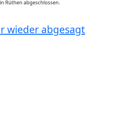
 in Rüthen abgeschlossen.
t dem Regionalforstamt Rüthen
er wieder abgesagt