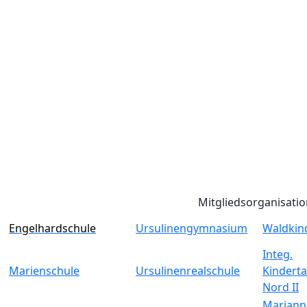
Mitgliedsorganisati
Engelhardschule
Ursulinengymnasium
Waldkin
Integ.
Marienschule
Ursulinenrealschule
Kinderta
Nord II
Mariann