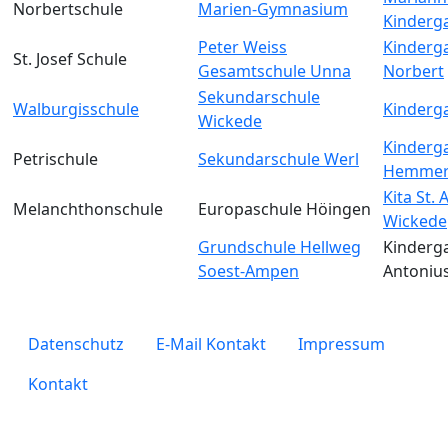
Norbertschule
Marien-Gymnasium
Kinderg
Peter Weiss
Kinderga
St. Josef Schule
Gesamtschule Unna
Norbert
Sekundarschule
Walburgisschule
Kinderga
Wickede
Kinderga
Petrischule
Sekundarschule Werl
Hemmer
Kita St.
Melanchthonschule
Europaschule Höingen
Wickede
Grundschule Hellweg
Kinderga
Soest-Ampen
Antoniu
legals
Datenschutz
E-Mail Kontakt
Impressum
Kontakt