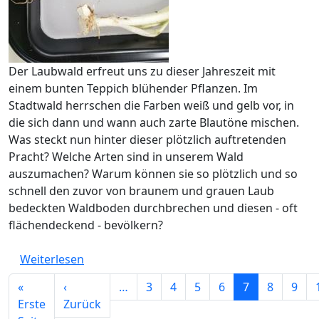
Der Laubwald erfreut uns zu dieser Jahreszeit mit
einem bunten Teppich blühender Pflanzen. Im
Stadtwald herrschen die Farben weiß und gelb vor, in
die sich dann und wann auch zarte Blautöne mischen.
Was steckt nun hinter dieser plötzlich auftretenden
Pracht? Welche Arten sind in unserem Wald
auszumachen? Warum können sie so plötzlich und so
schnell den zuvor von braunem und grauen Laub
bedeckten Waldboden durchbrechen und diesen - oft
flächendeckend - bevölkern?
über Was steckt hinter der bunten Blütenpr
Weiterlesen
Seitennummerierung
«
‹
…
3
4
5
6
7
8
9
Vorherige Seite
Erste
Zurück