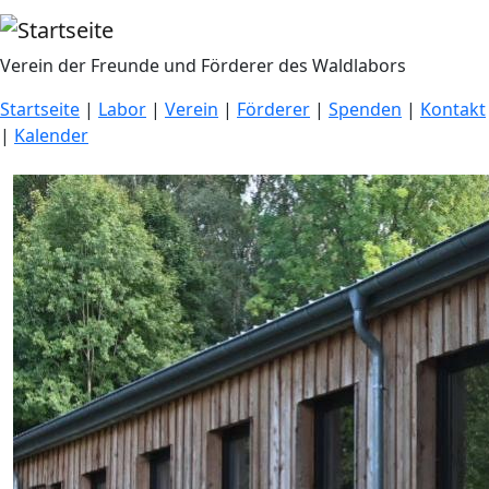
Direkt zum Inhalt
Verein der Freunde und Förderer des Waldlabors
Startseite
|
Labor
|
Verein
|
Förderer
|
Spenden
|
Kontakt
|
Kalender