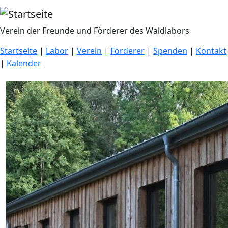
Direkt zum Inhalt
Verein der Freunde und Förderer des Waldlabors
Startseite
|
Labor
|
Verein
|
Förderer
|
Spenden
|
Kontakt
|
Kalender