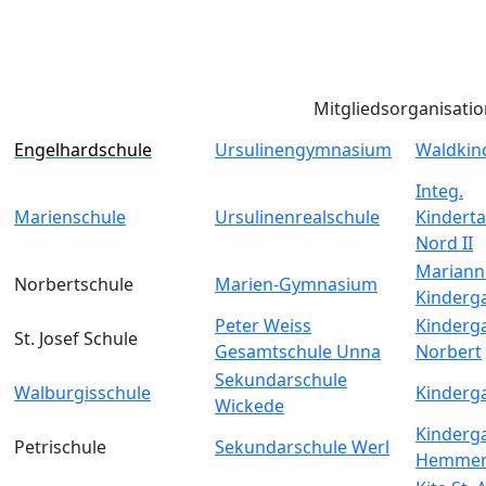
Mitgliedsorganisati
Engelhardschule
Ursulinengymnasium
Waldkin
Integ.
Marienschule
Ursulinenrealschule
Kinderta
Nord II
Mariann
Norbertschule
Marien-Gymnasium
Kinderg
Peter Weiss
Kinderga
St. Josef Schule
Gesamtschule Unna
Norbert
Sekundarschule
Walburgisschule
Kinderga
Wickede
Kinderga
Petrischule
Sekundarschule Werl
Hemmer