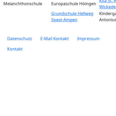
Kita St.
Melanchthonschule
Europaschule Höingen
Wickede
Grundschule Hellweg
Kinderga
Soest-Ampen
Antoniu
legals
Datenschutz
E-Mail Kontakt
Impressum
Kontakt