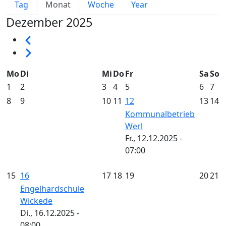
Primary tabs
Tag
Monat
Woche
Year
Dezember 2025
Seitennummerierung
Vorherige
Weiter
Mo
Di
Mi
Do
Fr
Sa
So
1
2
3
4
5
6
7
8
9
10
11
12
13
14
Kommunalbetrieb
Werl
Fr., 12.12.2025 -
07:00
15
16
17
18
19
20
21
Engelhardschule
Wickede
Di., 16.12.2025 -
08:00